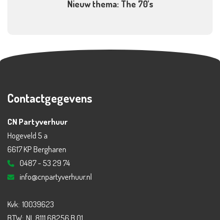
Nieuw thema: The 70’s
Contactgegevens
CN Partyverhuur
Hogeveld 5 a
6617 KP Bergharen
0487 - 53 29 74
info@cnpartyverhuur.nl
Kvk:
10039623
BTW:
NL 8111 68256 B 01