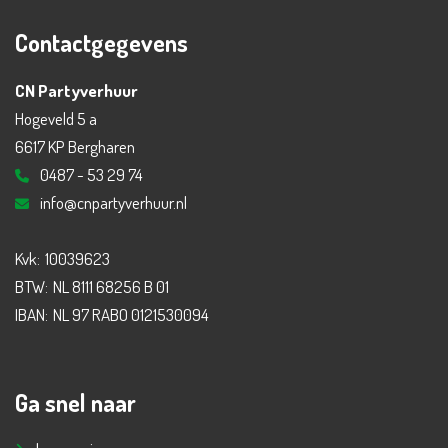
Contactgegevens
CN Partyverhuur
Hogeveld 5 a
6617 KP Bergharen
0487 - 53 29 74
info@cnpartyverhuur.nl
Kvk:
10039623
BTW:
NL 8111 68256 B 01
IBAN:
NL 97 RABO 0121530094
Ga snel naar