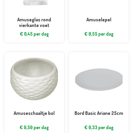
Amuseglas rond
Amuselepel
vierkante voet
€
0,45
per dag
€
0,55
per dag
Amuseschaaltje bol
Bord Basic Ariane 25cm
€
0,50
per dag
€
0,33
per dag