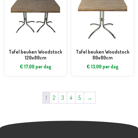
Tafel beuken Woodstock
Tafel beuken Woodstock
120x80cm
80x80cm
€
17,00
per dag
€
13,00
per dag
1
2
3
4
5
→