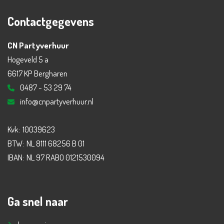
Contactgegevens
CN Partyverhuur
Hogeveld 5 a
6617 KP Bergharen
0487 - 53 29 74
info@cnpartyverhuur.nl
Kvk:
10039623
BTW:
NL 8111 68256 B 01
IBAN:
NL 97 RABO 0121530094
Ga snel naar