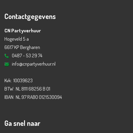
Contactgegevens
CN Partyverhuur
Hogeveld 5 a
6617 KP Bergharen
0487 - 53 29 74
info@cnpartyverhuur.nl
Kvk:
10039623
BTW:
NL 8111 68256 B 01
IBAN:
NL 97 RABO 0121530094
Ga snel naar