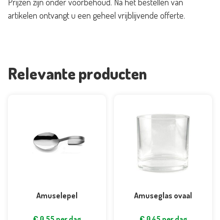
Prijzen zijn onder voorbehoud. Na het bestellen van
artikelen ontvangt u een geheel vrijblijvende offerte.
Relevante producten
Amuselepel
Amuseglas ovaal
€
0,55
per dag
€
0,45
per dag