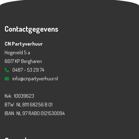
Contactgegevens
CN Partyverhuur
Hogeveld 5 a
6617 KP Bergharen
0487 - 53 29 74
info@cnpartyverhuur.nl
Kvk:
10039623
BTW:
NL 8111 68256 B 01
IBAN:
NL 97 RABO 0121530094