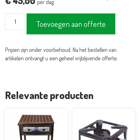
€
45,00
per dag
Braderiepan
Toevoegen aan offerte
60cm
-
gas
Prijzen zijn onder voorbehoud. Na het bestellen van
aantal
artikelen ontvangt u een geheel vrijblijvende offerte.
Relevante producten