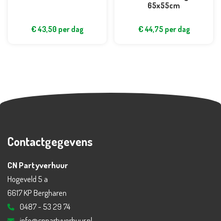
65x55cm
€
43,50
per dag
€
44,75
per dag
Contactgegevens
CN Partyverhuur
Hogeveld 5 a
6617 KP Bergharen
0487 - 53 29 74
info@cnpartyverhuur.nl