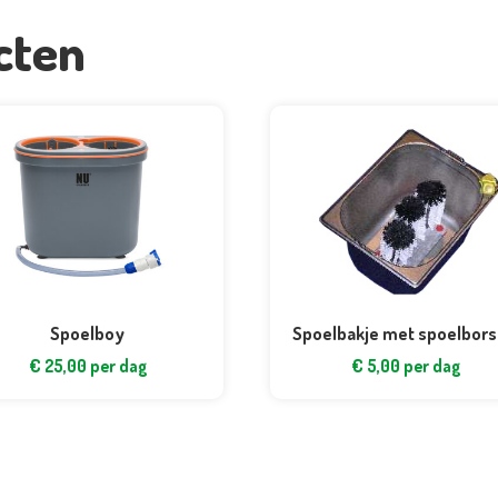
cten
Spoelboy
Spoelbakje met spoelbors
€
25,00
per dag
€
5,00
per dag