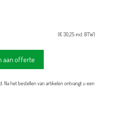
(
€
30,25
incl. BTW)
 aan offerte
d. Na het bestellen van artikelen ontvangt u een