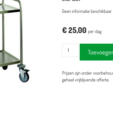
Geen informatie beschikbaar
€
25,00
per dag
Serveerwagen
Toevoegen
RVS
2
plateau's
Prijzen zijn onder voorbehou
aantal
geheel vrijblijvende offerte.