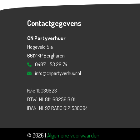
Contactgegevens
CN Partyverhuur
Hogeveld 5 a
6617 KP Bergharen
0487 - 53 29 74
info@cnpartyverhuur.nl
Kvk:
10039623
BTW:
NL 8111 68256 B 01
IBAN:
NL 97 RABO 0121530094
© 2026 |
Algemene voorwaarden