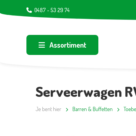
0487 - 53 29 74
Assortiment
Serveerwagen RV
Je bent hier
Barren & Buffetten
Toeb