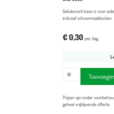
Gebaksvork basic is voor ieder
inclusief schoonmaakkosten.
€
0,30
per dag
L
Gebaksvork
Toevoegen
Basic
aantal
Prijzen zijn onder voorbehou
geheel vrijblijvende offerte.