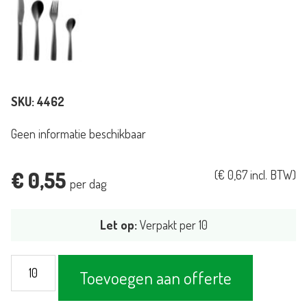
SKU:
4462
Geen informatie beschikbaar
€
0,55
(
€
0,67
incl. BTW)
per dag
Let op:
Verpakt per 10
Vork
Toevoegen aan offerte
Black
aantal