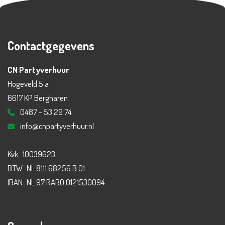
Contactgegevens
CN Partyverhuur
Hogeveld 5 a
6617 KP Bergharen
0487 - 53 29 74
info@cnpartyverhuur.nl
Kvk:
10039623
BTW:
NL 8111 68256 B 01
IBAN:
NL 97 RABO 0121530094