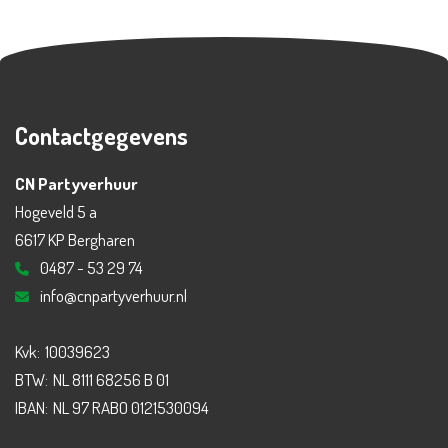
Contactgegevens
CN Partyverhuur
Hogeveld 5 a
6617 KP Bergharen
0487 - 53 29 74
info@cnpartyverhuur.nl
Kvk:
10039623
BTW:
NL 8111 68256 B 01
IBAN:
NL 97 RABO 0121530094