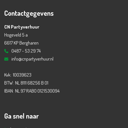
Contactgegevens
CN Partyverhuur
Hogeveld 5 a
6617 KP Bergharen
0487 - 53 29 74
info@cnpartyverhuur.nl
Kvk:
10039623
BTW:
NL 8111 68256 B 01
IBAN:
NL 97 RABO 0121530094
Ga snel naar