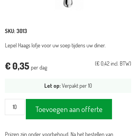
SKU:
3013
Lepel Haags lofje voor uw soep tijdens uw diner.
€
0,35
(
€
0,42
incl. BTW)
per dag
Let op:
Verpakt per 10
Lepel
Toevoegen aan offerte
Haags
lofje
klein
Prijzen zijn onder voorbehoud. Na het bestellen van
aantal