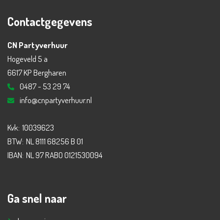
Contactgegevens
CN Partyverhuur
Hogeveld 5 a
6617 KP Bergharen
0487 - 53 29 74
info@cnpartyverhuur.nl
Kvk:
10039623
BTW:
NL 8111 68256 B 01
IBAN:
NL 97 RABO 0121530094
Ga snel naar