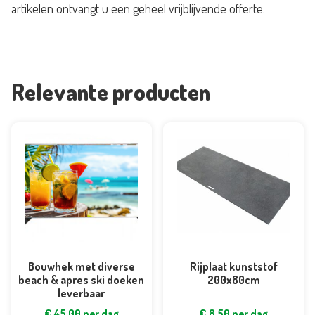
artikelen ontvangt u een geheel vrijblijvende offerte.
aantal
Relevante producten
Bouwhek met diverse
Rijplaat kunststof
beach & apres ski doeken
200x80cm
leverbaar
€
45,00
per dag
€
8,50
per dag