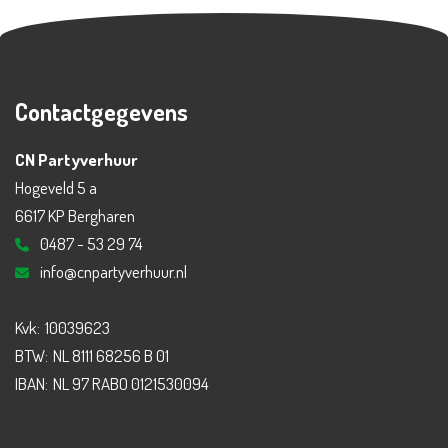
Contactgegevens
CN Partyverhuur
Hogeveld 5 a
6617 KP Bergharen
0487 - 53 29 74
info@cnpartyverhuur.nl
Kvk:
10039623
BTW:
NL 8111 68256 B 01
IBAN:
NL 97 RABO 0121530094