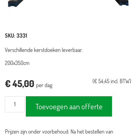
SKU:
3331
Verschillende kerstdoeken leverbaar.
200x350cm
€
45,00
(
€
54,45
incl. BTW)
per dag
Bouwhek
Toevoegen aan offerte
met
diverse
kerstdoeken
Prijzen zijn onder voorbehoud. Na het bestellen van
leverbaar