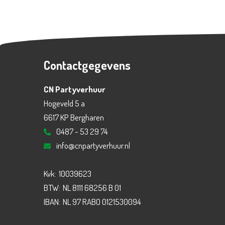
Contactgegevens
CN Partyverhuur
Hogeveld 5 a
6617 KP Bergharen
0487 - 53 29 74
info@cnpartyverhuur.nl
Kvk:
10039623
BTW:
NL 8111 68256 B 01
IBAN:
NL 97 RABO 0121530094