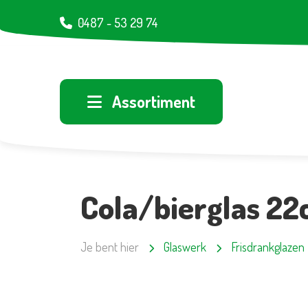
0487 - 53 29 74
Assortiment
Cola/bierglas 22c
Je bent hier
Glaswerk
Frisdrankglazen