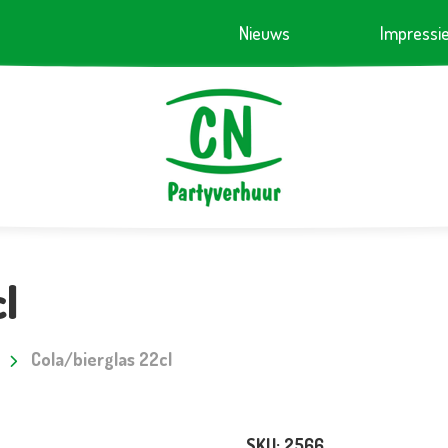
Nieuws
Impressi
l
Cola/bierglas 22cl
SKU:
2566