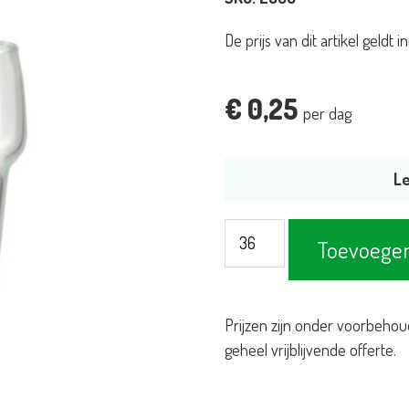
De prijs van dit artikel geldt
€
0,25
per dag
Le
Cola/bierglas
Toevoegen
22cl
aantal
Prijzen zijn onder voorbehou
geheel vrijblijvende offerte.