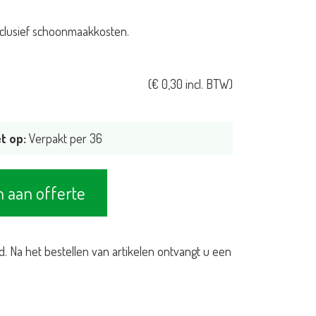
 inclusief schoonmaakkosten.
(
€
0,30
incl. BTW)
t op:
Verpakt per 36
 aan offerte
d. Na het bestellen van artikelen ontvangt u een