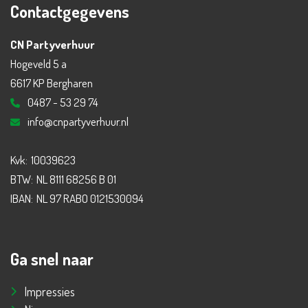
Contactgegevens
CN Partyverhuur
Hogeveld 5 a
6617 KP Bergharen
0487 - 53 29 74
info@cnpartyverhuur.nl
Kvk:
10039623
BTW:
NL 8111 68256 B 01
IBAN:
NL 97 RABO 0121530094
Ga snel naar
Impressies