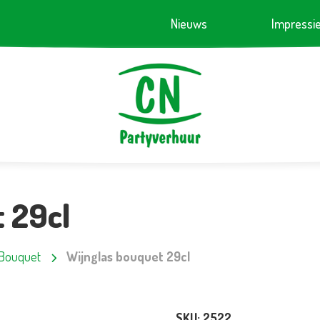
Nieuws
Impressi
 29cl
Bouquet
Wijnglas bouquet 29cl
SKU:
2522