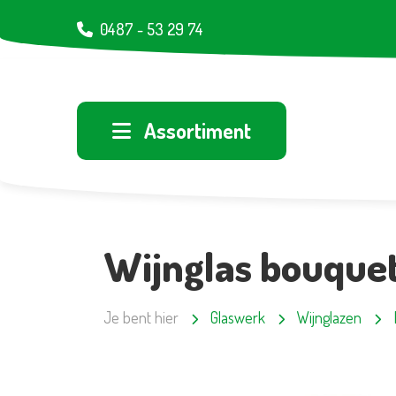
0487 - 53 29 74
Assortiment
Wijnglas bouquet
Je bent hier
Glaswerk
Wijnglazen