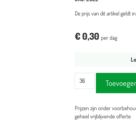
De prijs van dit artikel geldt
€
0,30
per dag
Le
Wijnglas
Toevoegen
bouquet
29cl
aantal
Prijzen zijn onder voorbehou
geheel vrijblijvende offerte.