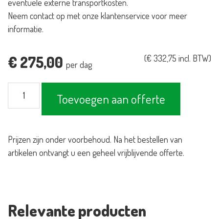
eventuele externe transportkosten.
Neem contact op met onze klantenservice voor meer
informatie.
€
275,00
(
€
332,75
incl. BTW)
per dag
Luchtheater
Toevoegen aan offerte
70
kw
aantal
Prijzen zijn onder voorbehoud. Na het bestellen van
artikelen ontvangt u een geheel vrijblijvende offerte.
Relevante producten