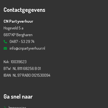
Contactgegevens
CN Partyverhuur
Hogeveld 5 a
6617 KP Bergharen
0487 - 53 29 74
info@cnpartyverhuur.nl
Kvk:
10039623
BTW:
NL 8111 68256 B 01
IBAN:
NL 97 RABO 0121530094
Ga snel naar
Impressies