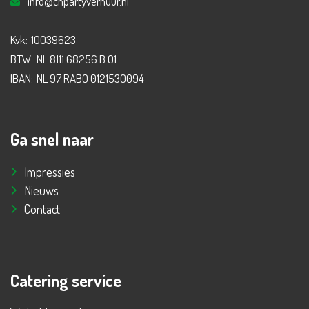
info@cnpartyverhuur.nl
Kvk:
10039623
BTW:
NL 8111 68256 B 01
IBAN:
NL 97 RABO 0121530094
Ga snel naar
Impressies
Nieuws
Contact
Catering service