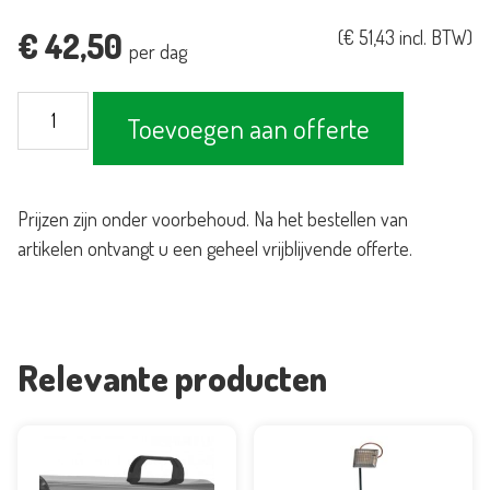
€
42,50
(
€
51,43
incl. BTW)
per dag
Heater
Toevoegen aan offerte
paddenstoel
RVS
-
Prijzen zijn onder voorbehoud. Na het bestellen van
Verwarmer
artikelen ontvangt u een geheel vrijblijvende offerte.
aantal
Relevante producten