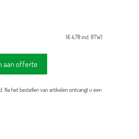
(
€
4,78
incl. BTW)
 aan offerte
d. Na het bestellen van artikelen ontvangt u een