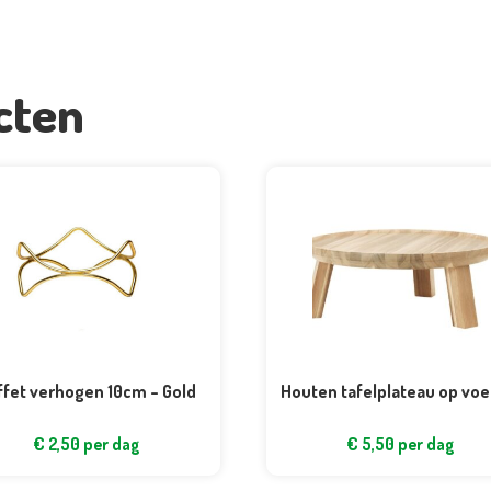
cten
ffet verhogen 10cm – Gold
Houten tafelplateau op voe
€
2,50
per dag
€
5,50
per dag