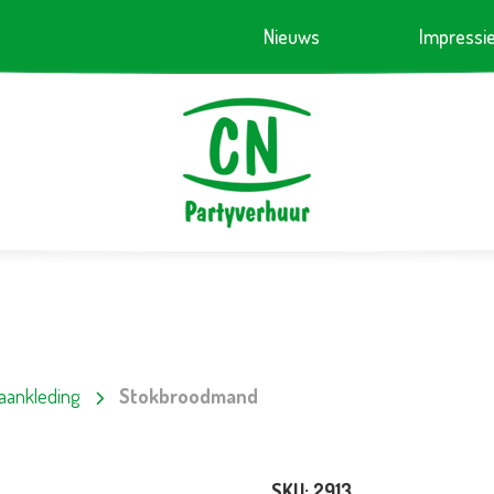
Nieuws
Impressi
 aankleding
Stokbroodmand
SKU:
2913