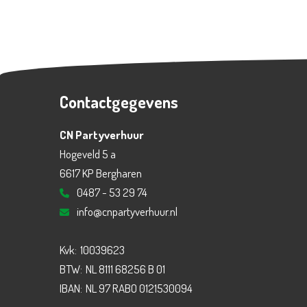
Contactgegevens
CN Partyverhuur
Hogeveld 5 a
6617 KP Bergharen
0487 - 53 29 74
info@cnpartyverhuur.nl
Kvk:
10039623
BTW:
NL 8111 68256 B 01
IBAN:
NL 97 RABO 0121530094