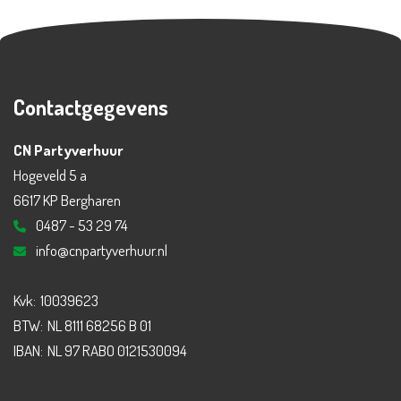
Contactgegevens
CN Partyverhuur
Hogeveld 5 a
6617 KP Bergharen
0487 - 53 29 74
info@cnpartyverhuur.nl
Kvk:
10039623
BTW:
NL 8111 68256 B 01
IBAN:
NL 97 RABO 0121530094