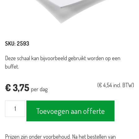
SKU:
2593
Deze schaal kan bijvoorbeeld gebruikt worden op een
buffet.
€
3,75
(
€
4,54
incl. BTW)
per dag
Plateau
Toevoegen aan offerte
Melamine
gebogen
wit
Prijzen zijn onder voorbehoud. Na het bestellen van
42x42cm