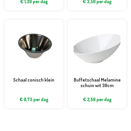
€
1,30
per dag
€
3,50
per dag
Schaal conisch klein
Buffetschaal Melamine
schuin wit 30cm
€
0,75
per dag
€
2,50
per dag