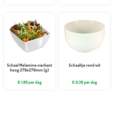
Schaal Melamine vierkant
Schaaltje rond wit
hoog 270x270mm (g)
€
1,80
per dag
€
0,30
per dag