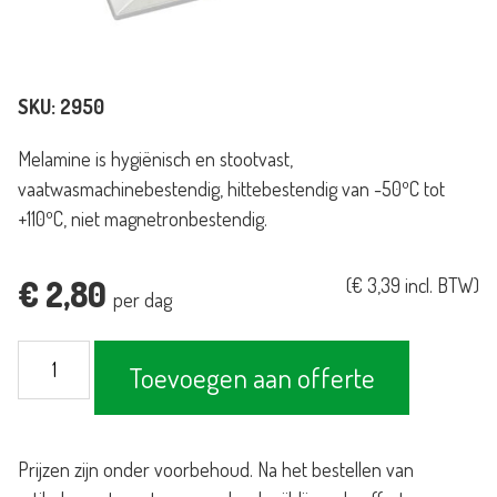
SKU:
2950
Melamine is hygiënisch en stootvast,
vaatwasmachinebestendig, hittebestendig van -50ºC tot
+110ºC, niet magnetronbestendig.
€
2,80
(
€
3,39
incl. BTW)
per dag
Schaal
Toevoegen aan offerte
Melamine
vierkant
plat
Prijzen zijn onder voorbehoud. Na het bestellen van
405x405mm