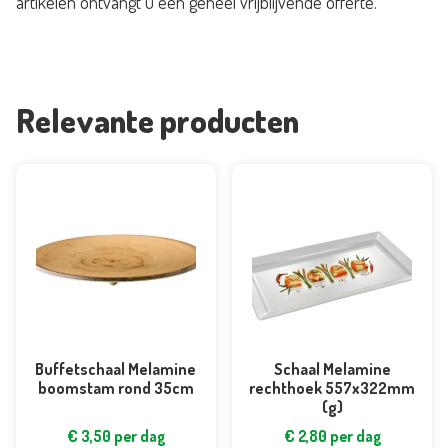
artikelen ontvangt u een geheel vrijblijvende offerte.
(g)
aantal
Relevante producten
Buffetschaal Melamine
Schaal Melamine
boomstam rond 35cm
rechthoek 557x322mm
(g)
€
3,50
per dag
€
2,80
per dag