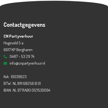
Contactgegevens
CN Partyverhuur
Hogeveld 5 a
6617 KP Bergharen
0487 - 53 29 74
info@cnpartyverhuur.nl
Kvk:
10039623
BTW:
NL 8111 68256 B 01
IBAN:
NL 97 RABO 0121530094