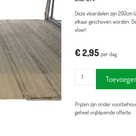
Deze vloerdelen zijn 200cm 
elkaar geschoven worden. De 
vloer!
€
2,95
per dag
Vloer
Toevoegen
hout
|
per
Prijzen zijn onder voorbehou
deel
geheel vrijblijvende offerte.
200x50cm
aantal