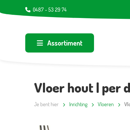
0487 - 53 29 74
Assortiment
Vloer hout | per
Je bent hier
Inrichting
Vloeren
Vl