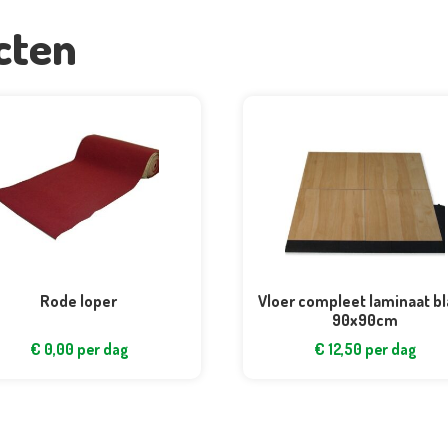
cten
Rode loper
Vloer compleet laminaat b
90x90cm
€
0,00
per dag
€
12,50
per dag