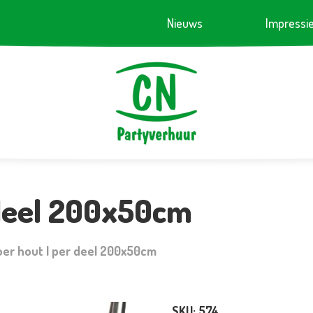
Nieuws
Impressi
 deel 200x50cm
oer hout | per deel 200x50cm
SKU:
574