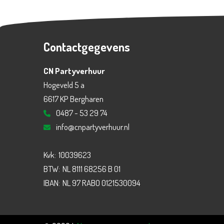
Contactgegevens
CN Partyverhuur
Hogeveld 5 a
6617 KP Bergharen
0487 - 53 29 74
info@cnpartyverhuur.nl
Kvk:
10039623
BTW:
NL 8111 68256 B 01
IBAN:
NL 97 RABO 0121530094