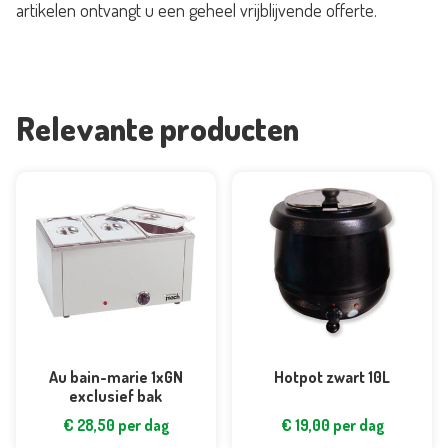
artikelen ontvangt u een geheel vrijblijvende offerte.
aantal
Relevante producten
Au bain-marie 1xGN
Hotpot zwart 10L
exclusief bak
€
28,50
per dag
€
19,00
per dag