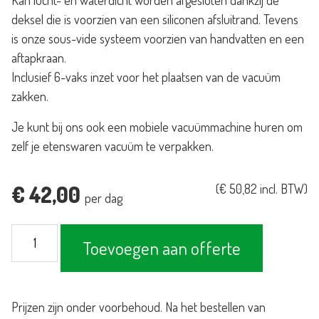
Kan lucht- en waterdicht worden afgesloten dankzij de
deksel die is voorzien van een siliconen afsluitrand. Tevens
is onze sous-vide systeem voorzien van handvatten en een
aftapkraan.
Inclusief 6-vaks inzet voor het plaatsen van de vacuüm
zakken.
Je kunt bij ons ook een mobiele vacuümmachine huren om
zelf je etenswaren vacuüm te verpakken.
€
42,00
(
€
50,82
incl. BTW)
per dag
Sous-
Toevoegen aan offerte
vide
systeem
1/1
Prijzen zijn onder voorbehoud. Na het bestellen van
GN