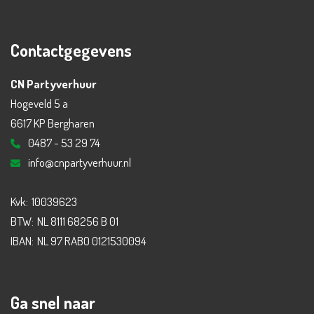
Contactgegevens
CN Partyverhuur
Hogeveld 5 a
6617 KP Bergharen
0487 - 53 29 74
info@cnpartyverhuur.nl
Kvk:
10039623
BTW:
NL 8111 68256 B 01
IBAN:
NL 97 RABO 0121530094
Ga snel naar