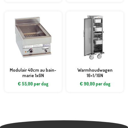
Modulair 40cm au bain-
Warmhoudwagen
marie 1xGN
16×1/1GN
€
55,00
per dag
€
90,00
per dag