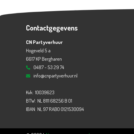
Contactgegevens
CN Partyverhuur
Hogeveld 5 a
6617 KP Bergharen
0487 - 53 29 74
info@cnpartyverhuur.nl
Kvk:
10039623
BTW:
NL 8111 68256 B 01
IBAN:
NL 97 RABO 0121530094