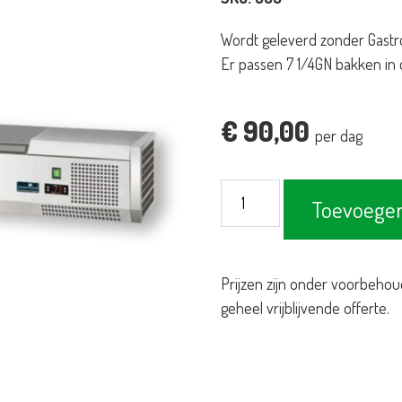
Wordt geleverd zonder Gastro
Er passen 7 1/4GN bakken in 
€
90,00
per dag
Koelopzetbuffet
Toevoegen
tafelmodel
met
RVS
Prijzen zijn onder voorbehou
deksel
geheel vrijblijvende offerte.
aantal