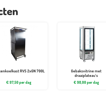
cten
enkoelkast RVS 2xGN 700L
Gebaksvitrine met
draaiplateau’s
€
97,50
per dag
€
98,00
per dag