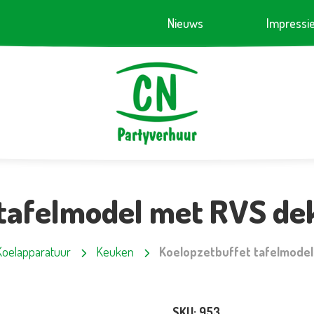
Nieuws
Impressi
tafelmodel met RVS de
Koelapparatuur
Keuken
Koelopzetbuffet tafelmodel
SKU:
953