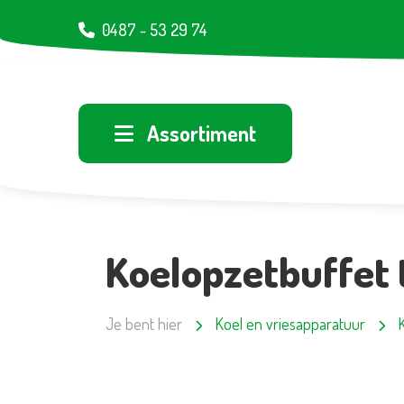
0487 - 53 29 74
Assortiment
Koelopzetbuffet 
Je bent hier
Koel en vriesapparatuur