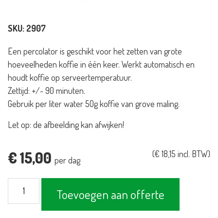
SKU:
2907
Een percolator is geschikt voor het zetten van grote
hoeveelheden koffie in één keer. Werkt automatisch en
houdt koffie op serveertemperatuur.
Zettijd: +/- 90 minuten.
Gebruik per liter water 50g koffie van grove maling.
Let op: de afbeelding kan afwijken!
€
15,00
(
€
18,15
incl. BTW)
per dag
Percolator
Toevoegen aan offerte
6L/40-
kops