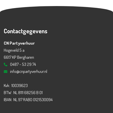
Contactgegevens
CN Partyverhuur
Hogeveld 5 a
6617 KP Bergharen
0487 - 53 29 74
info@cnpartyverhuur.nl
Kvk:
10039623
BTW:
NL 8111 68256 B 01
IBAN:
NL 97 RABO 0121530094