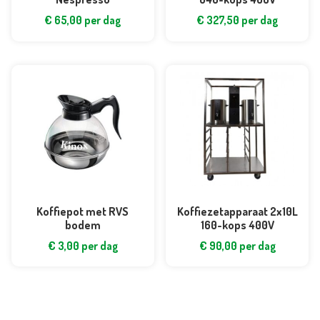
€
65,00
per dag
€
327,50
per dag
Koffiepot met RVS
Koffiezetapparaat 2x10L
bodem
160-kops 400V
€
3,00
per dag
€
90,00
per dag