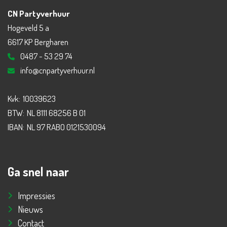
CN Partyverhuur
Hogeveld 5 a
6617 KP Bergharen
0487 - 53 29 74
info@cnpartyverhuur.nl
Kvk:
10039623
BTW:
NL 8111 68256 B 01
IBAN:
NL 97 RABO 0121530094
Ga snel naar
Impressies
Nieuws
Contact