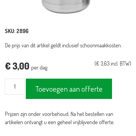
SKU:
2896
De prijs van dit artikel geldt inclusief schoonmaakkosten.
€
3,00
(
€
3,63
incl. BTW)
per dag
Theethermoskan
Toevoegen aan offerte
RVS
1,5L
aantal
Prijzen zijn onder voorbehoud. Na het bestellen van
artikelen ontvangt u een geheel vrijblijvende offerte.