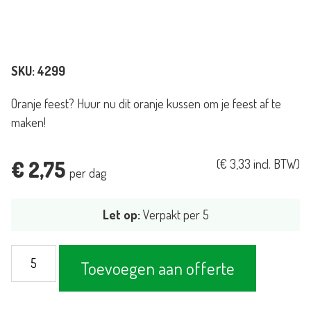
SKU:
4299
Oranje feest? Huur nu dit oranje kussen om je feest af te
maken!
€
2,75
(
€
3,33
incl. BTW)
per dag
Let op:
Verpakt per 5
Kussen
Toevoegen aan offerte
oranje
50x50cm
aantal