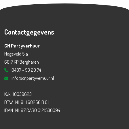
Contactgegevens
CN Partyverhuur
Hogeveld 5 a
6617 KP Bergharen
0487 - 53 29 74
info@cnpartyverhuur.nl
Kvk:
10039623
BTW:
NL 8111 68256 B 01
IBAN:
NL 97 RABO 0121530094