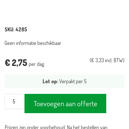
SKU:
4285
Geen informatie beschikbaar
€
2,75
(
€
3,33
incl. BTW)
per dag
Let op:
Verpakt per 5
Kussen
Toevoegen aan offerte
Slimline
goud
aantal
Prijzen zijn onder voorbehoud. Na het bestellen van