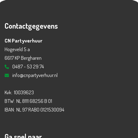
Contactgegevens
CN Partyverhuur
Hogeveld 5 a
6617 KP Bergharen
0487 - 53 29 74
info@cnpartyverhuur.nl
Kvk:
10039623
BTW:
NL 8111 68256 B 01
IBAN:
NL 97 RABO 0121530094
Ga snel naar