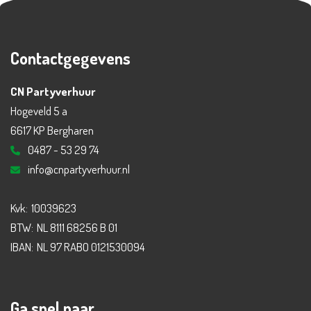
Contactgegevens
CN Partyverhuur
Hogeveld 5 a
6617 KP Bergharen
0487 - 53 29 74
info@cnpartyverhuur.nl
Kvk:
10039623
BTW:
NL 8111 68256 B 01
IBAN:
NL 97 RABO 0121530094
Ga snel naar