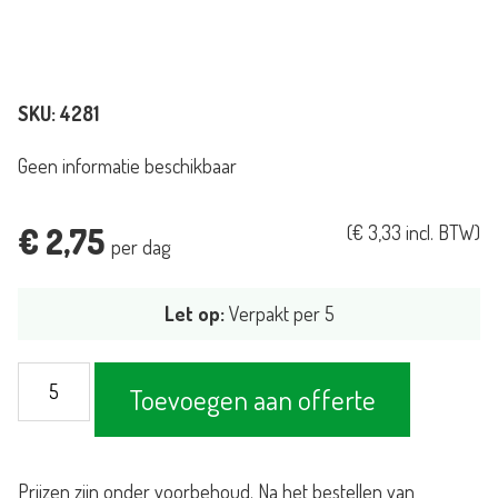
SKU:
4281
Geen informatie beschikbaar
€
2,75
(
€
3,33
incl. BTW)
per dag
Let op:
Verpakt per 5
Kussen
Toevoegen aan offerte
Slimline
oranje
aantal
Prijzen zijn onder voorbehoud. Na het bestellen van