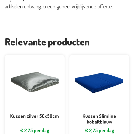
artikelen ontvangt u een geheel vrijblijvende offerte.
Relevante producten
Kussen zilver 50x50cm
Kussen Slimline
kobaltblauw
€
2,75
per dag
€
2,75
per dag