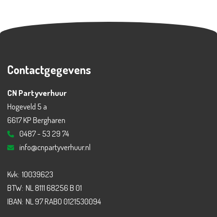
Contactgegevens
CN Partyverhuur
Hogeveld 5 a
6617 KP Bergharen
0487 - 53 29 74
info@cnpartyverhuur.nl
Kvk:
10039623
BTW:
NL 8111 68256 B 01
IBAN:
NL 97 RABO 0121530094