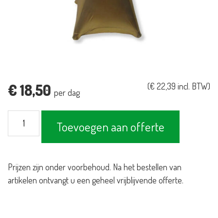
€
18,50
(
€
22,39
incl. BTW)
per dag
Statafelrok
Toevoegen aan offerte
stretch
met
tophoes
Prijzen zijn onder voorbehoud. Na het bestellen van
goud
artikelen ontvangt u een geheel vrijblijvende offerte.
aantal