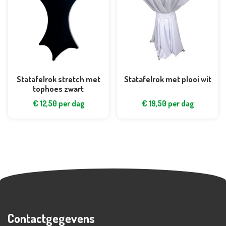
Statafelrok stretch met
Statafelrok met plooi wit
tophoes zwart
€
12,50
per dag
€
19,50
per dag
Contactgegevens