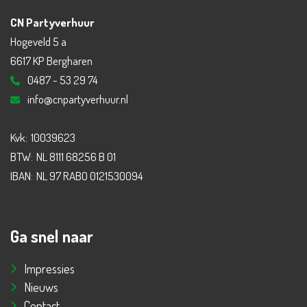
CN Partyverhuur
Hogeveld 5 a
6617 KP Bergharen
0487 - 53 29 74
info@cnpartyverhuur.nl
Kvk:
10039623
BTW:
NL 8111 68256 B 01
IBAN:
NL 97 RABO 0121530094
Ga snel naar
Impressies
Nieuws
Contact