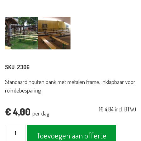
SKU:
2306
Standaard houten bank met metalen frame. Inklapbaar voor
ruimtebesparing.
€
4,00
(
€
4,84
incl. BTW)
per dag
Bank
Toevoegen aan offerte
van