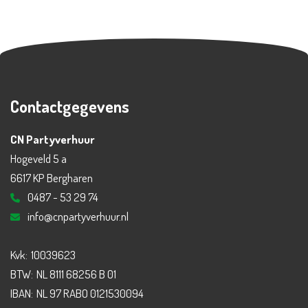
Contactgegevens
CN Partyverhuur
Hogeveld 5 a
6617 KP Bergharen
0487 - 53 29 74
info@cnpartyverhuur.nl
Kvk:
10039623
BTW:
NL 8111 68256 B 01
IBAN:
NL 97 RABO 0121530094