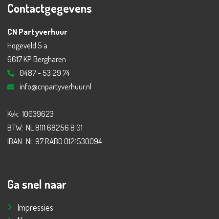
Contactgegevens
CN Partyverhuur
Hogeveld 5 a
6617 KP Bergharen
0487 - 53 29 74
info@cnpartyverhuur.nl
Kvk:
10039623
BTW:
NL 8111 68256 B 01
IBAN:
NL 97 RABO 0121530094
Ga snel naar
Impressies