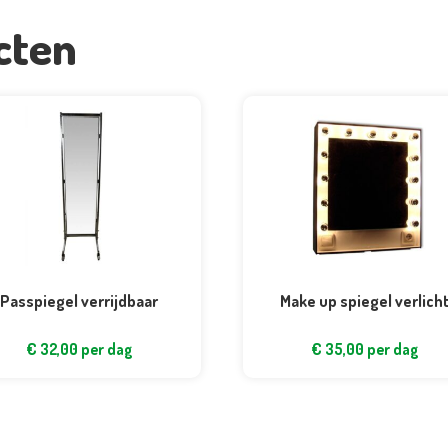
cten
Passpiegel verrijdbaar
Make up spiegel verlich
€
32,00
per dag
€
35,00
per dag