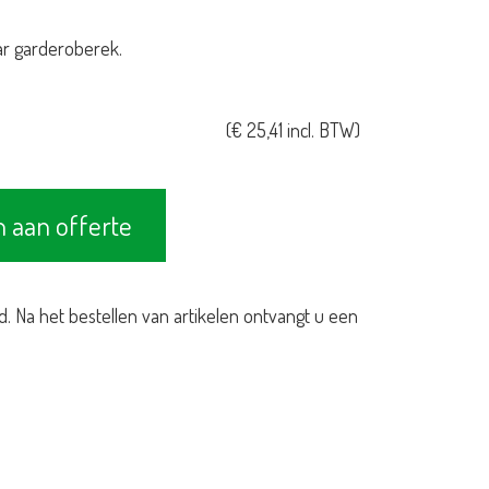
ar garderoberek.
(
€
25,41
incl. BTW)
 aan offerte
d. Na het bestellen van artikelen ontvangt u een