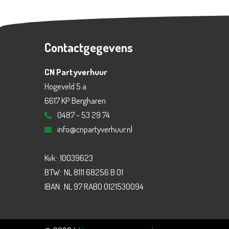
Contactgegevens
CN Partyverhuur
Hogeveld 5 a
6617 KP Bergharen
0487 - 53 29 74
info@cnpartyverhuur.nl
Kvk:
10039623
BTW:
NL 8111 68256 B 01
IBAN:
NL 97 RABO 0121530094