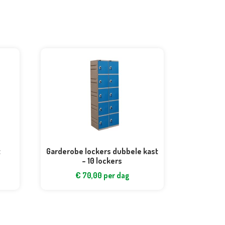
t
Garderobe lockers dubbele kast
– 10 lockers
€
70,00
per dag