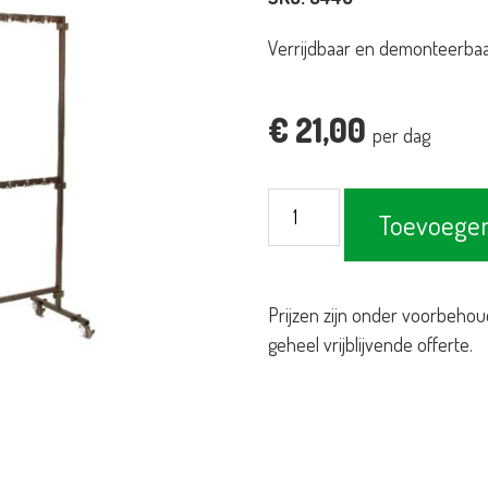
Verrijdbaar en demonteerba
€
21,00
per dag
Garderoberek
Toevoegen
hamerslag
70-
haaks
Prijzen zijn onder voorbehou
aantal
geheel vrijblijvende offerte.