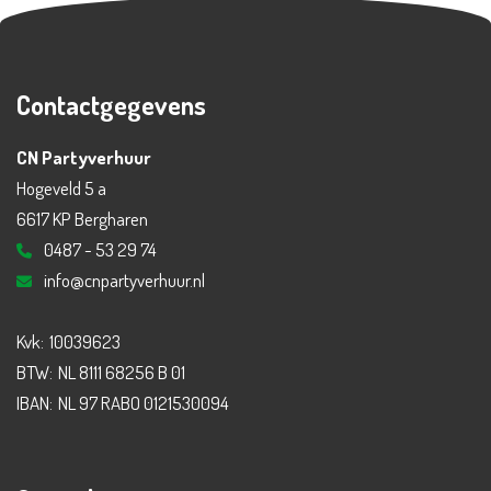
Contactgegevens
CN Partyverhuur
Hogeveld 5 a
6617 KP Bergharen
0487 - 53 29 74
info@cnpartyverhuur.nl
Kvk:
10039623
BTW:
NL 8111 68256 B 01
IBAN:
NL 97 RABO 0121530094