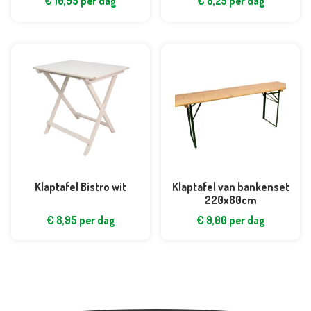
€
10,95
per dag
€
8,25
per dag
Klaptafel Bistro wit
Klaptafel van bankenset
220x80cm
€
8,95
per dag
€
9,00
per dag