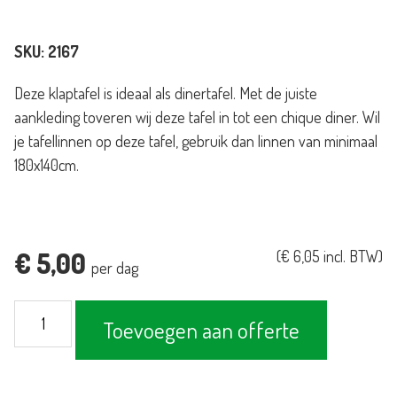
SKU:
2167
Deze klaptafel is ideaal als dinertafel. Met de juiste
aankleding toveren wij deze tafel in tot een chique diner. Wil
je tafellinnen op deze tafel, gebruik dan linnen van minimaal
180x140cm.
€
5,00
(
€
6,05
incl. BTW)
per dag
Klaptafel
Toevoegen aan offerte
122x76cm
aantal