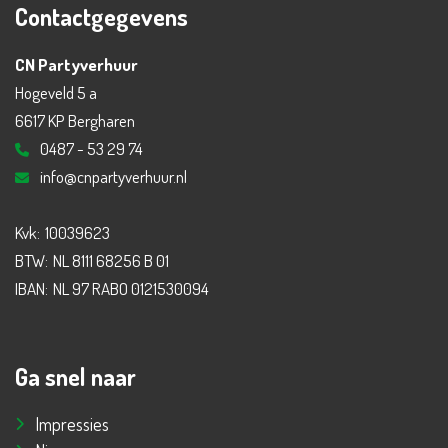
Contactgegevens
CN Partyverhuur
Hogeveld 5 a
6617 KP Bergharen
0487 - 53 29 74
info@cnpartyverhuur.nl
Kvk:
10039623
BTW:
NL 8111 68256 B 01
IBAN:
NL 97 RABO 0121530094
Ga snel naar
Impressies