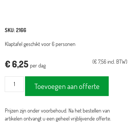
SKU:
2166
Klaptafel geschikt voor 6 personen
€
6,25
(
€
7,56
incl. BTW)
per dag
Klaptafel
Toevoegen aan offerte
183x76cm
aantal
Prijzen zijn onder voorbehoud. Na het bestellen van
artikelen ontvangt u een geheel vrijblijvende offerte.