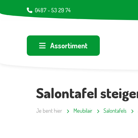
0487 - 53 29 74
Assortiment
Salontafel stei
Je bent hier
Meubilair
Salontafels