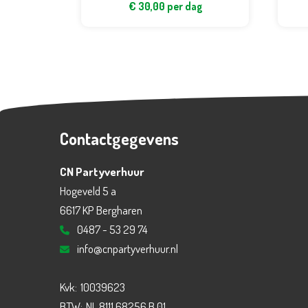
€
30,00
per dag
Contactgegevens
CN Partyverhuur
Hogeveld 5 a
6617 KP Bergharen
0487 - 53 29 74
info@cnpartyverhuur.nl
Kvk:
10039623
BTW:
NL 8111 68256 B 01