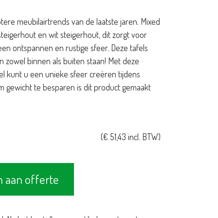
tere meubilairtrends van de laatste jaren. Mixed
eigerhout en wit steigerhout, dit zorgt voor
een ontspannen en rustige sfeer. Deze tafels
 zowel binnen als buiten staan! Met deze
el kunt u een unieke sfeer creëren tijdens
Om gewicht te besparen is dit product gemaakt
(
€
51,43
incl. BTW)
 aan offerte