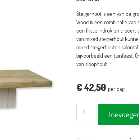
Steigerhout is een van de gro
Wood is een combinatie van st
een frisse indruk en creëert 
van mixed steigerhout kunnen
mixed steigerhouten salontaf
bijvoorbeeld een tuinfeest. 
van sloophout.
€
42,50
per dag
Salontafel
Toevoegen
steigerhout
mixed
180x80cm