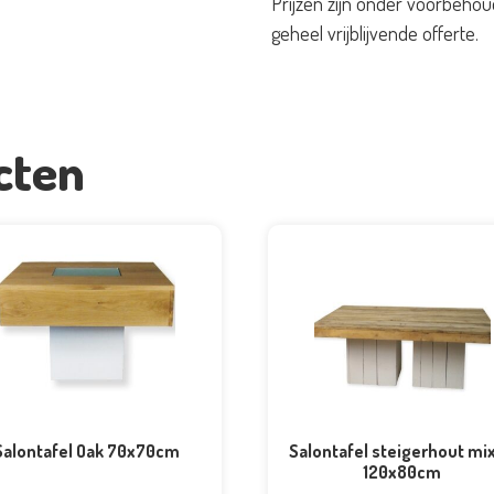
Prijzen zijn onder voorbehou
aantal
geheel vrijblijvende offerte.
cten
Salontafel Oak 70x70cm
Salontafel steigerhout mi
120x80cm