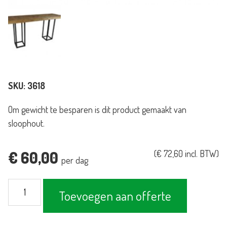
SKU:
3618
Om gewicht te besparen is dit product gemaakt van
sloophout.
€
60,00
(
€
72,60
incl. BTW)
per dag
Statafel
Toevoegen aan offerte
Industrieel
240x80cm
aantal