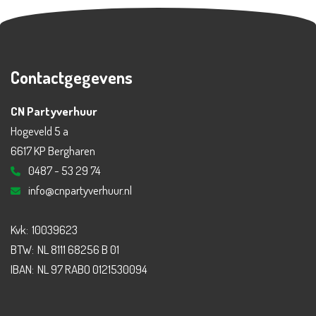
Contactgegevens
CN Partyverhuur
Hogeveld 5 a
6617 KP Bergharen
0487 - 53 29 74
info@cnpartyverhuur.nl
Kvk:
10039623
BTW:
NL 8111 68256 B 01
IBAN:
NL 97 RABO 0121530094