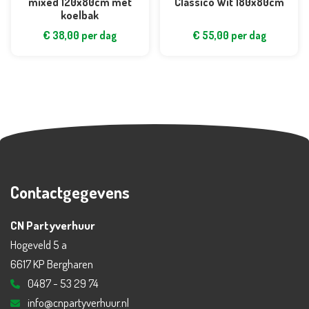
mixed 120x80cm met
Classico Wit 180x80cm
koelbak
€
38,00
per dag
€
55,00
per dag
Contactgegevens
CN Partyverhuur
Hogeveld 5 a
6617 KP Bergharen
0487 - 53 29 74
info@cnpartyverhuur.nl