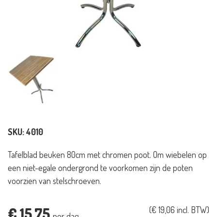
SKU:
4010
Tafelblad beuken 80cm met chromen poot. Om wiebelen op
een niet-egale ondergrond te voorkomen zijn de poten
voorzien van stelschroeven.
€
15,75
(
€
19,06
incl. BTW)
per dag