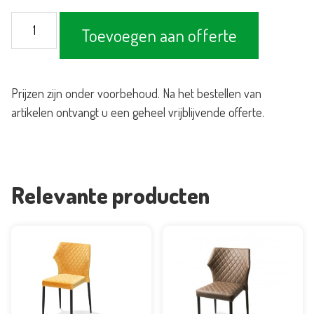
Stoel
Toevoegen aan offerte
Lou
Velours
-
Prijzen zijn onder voorbehoud. Na het bestellen van
Bordeaux
artikelen ontvangt u een geheel vrijblijvende offerte.
Rood
aantal
Relevante producten