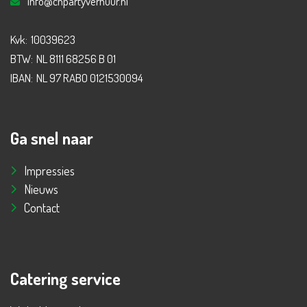
info@cnpartyverhuur.nl
Kvk:
10039623
BTW:
NL 8111 68256 B 01
IBAN:
NL 97 RABO 0121530094
Ga snel naar
Impressies
Nieuws
Contact
Catering service