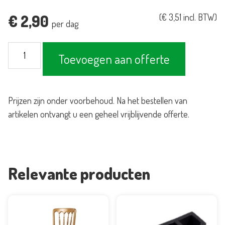
€
2,90
(
€
3,51
incl. BTW)
per dag
Kuipstoel
Toevoegen aan offerte
wit
koppelbaar
aantal
Prijzen zijn onder voorbehoud. Na het bestellen van
artikelen ontvangt u een geheel vrijblijvende offerte.
Relevante producten