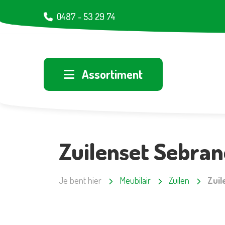
0487 - 53 29 74
Assortiment
Zuilenset Sebran
Je bent hier
Meubilair
Zuilen
Zuil