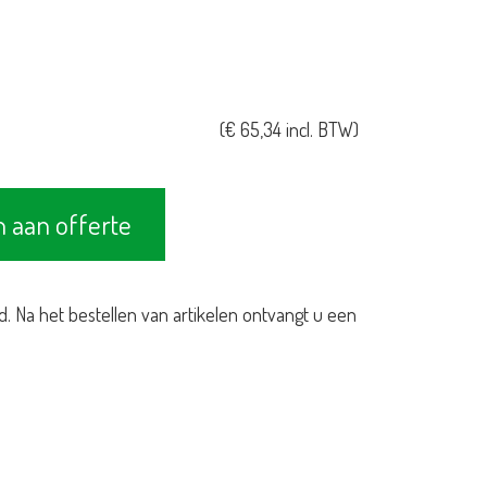
(
€
65,34
incl. BTW)
 aan offerte
d. Na het bestellen van artikelen ontvangt u een