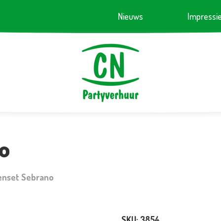
Nieuws
Impressi
o
enset Sebrano
SKU:
3854