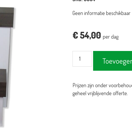
Geen informatie beschikbaar
€
54,00
per dag
Zuilenset
Toevoegen
Sebrano
aantal
Prijzen zijn onder voorbehou
geheel vrijblijvende offerte.