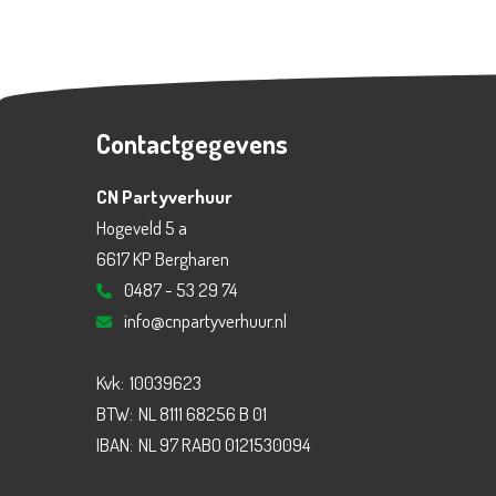
Contactgegevens
CN Partyverhuur
Hogeveld 5 a
6617 KP Bergharen
0487 - 53 29 74
info@cnpartyverhuur.nl
Kvk:
10039623
BTW:
NL 8111 68256 B 01
IBAN:
NL 97 RABO 0121530094