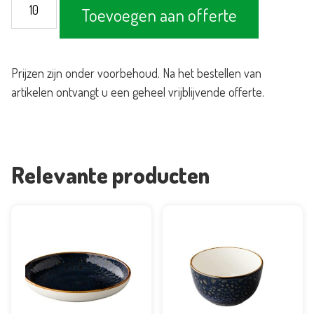
Kom
Toevoegen aan offerte
Jersey
Blue
9cm
Prijzen zijn onder voorbehoud. Na het bestellen van
aantal
artikelen ontvangt u een geheel vrijblijvende offerte.
Relevante producten