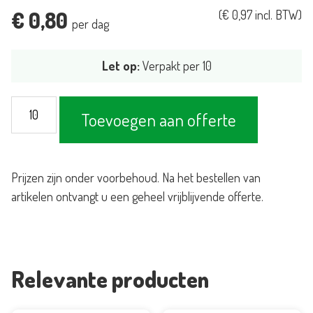
€
0,80
(
€
0,97
incl. BTW)
per dag
Let op:
Verpakt per 10
Bord
Toevoegen aan offerte
diep
Jersey
Gray
Prijzen zijn onder voorbehoud. Na het bestellen van
Ø23,5cm
artikelen ontvangt u een geheel vrijblijvende offerte.
aantal
Relevante producten