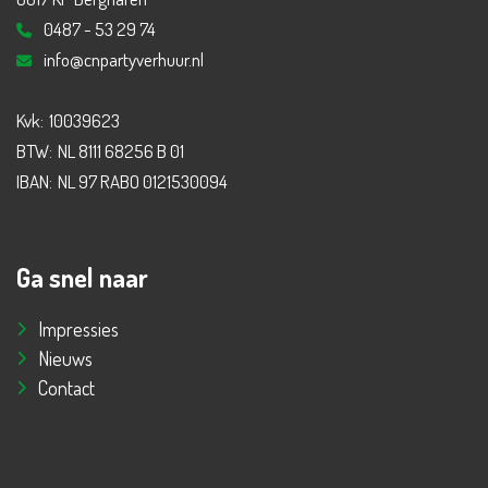
0487 - 53 29 74
info@cnpartyverhuur.nl
Kvk:
10039623
BTW:
NL 8111 68256 B 01
IBAN:
NL 97 RABO 0121530094
Ga snel naar
Impressies
Nieuws
Contact