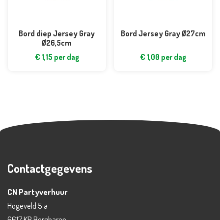
Bord diep Jersey Gray
Bord Jersey Gray Ø27cm
Ø26,5cm
€
1,15
per dag
€
1,00
per dag
Contactgegevens
CN Partyverhuur
Hogeveld 5 a
6617 KP Bergharen