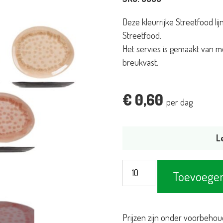
Deze kleurrijke Streetfood li
Streetfood.
Het servies is gemaakt van me
breukvast.
€
0,60
per dag
L
Streetfood
Toevoegen
bord
melamine
27x23cm
Prijzen zijn onder voorbehou
-