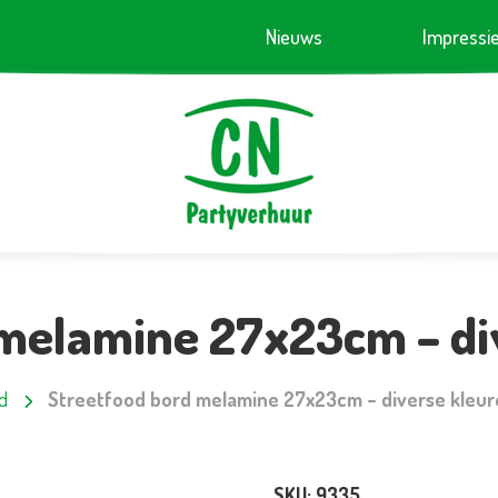
Nieuws
Impressi
 melamine 27x23cm – di
d
Streetfood bord melamine 27x23cm – diverse kleu
SKU:
9335