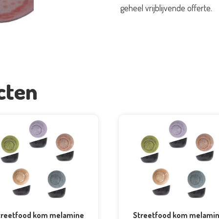
geheel vrijblijvende offerte.
diverse
kleuren
aantal
cten
treetfood kom melamine
Streetfood kom melami