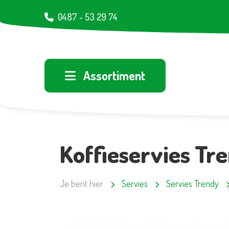
0487 - 53 29 74
Assortiment
Koffieservies Tr
Je bent hier
Servies
Servies Trendy