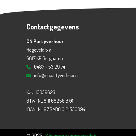
Contactgegevens
CN Partyverhuur
Hogeveld 5 a
6617 KP Bergharen
0487 - 53 29 74
info@cnpartyverhuur.nl
Kvk:
10039623
BTW:
NL 8111 68256 B 01
IBAN:
NL 97 RABO 0121530094
© 2026 |
Algemene voorwaarden