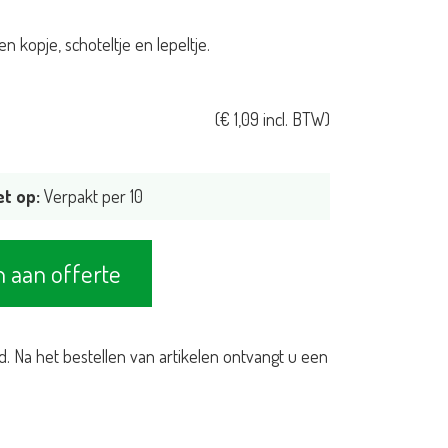
en kopje, schoteltje en lepeltje.
(
€
1,09
incl. BTW)
et op:
Verpakt per 10
 aan offerte
d. Na het bestellen van artikelen ontvangt u een