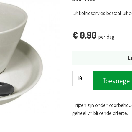
Dit koffieservies bestaat uit e
€
0,90
per dag
L
Koffieservies
Toevoegen
Trendy
compleet
aantal
Prijzen zijn onder voorbehou
geheel vrijblijvende offerte.