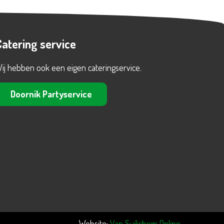
Catering service
ij hebben ook een eigen cateringservice.
Doornik Partyservice
Website:
Van Suilichem Online