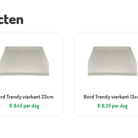
cten
rd Trendy vierkant 23cm
Bord Trendy vierkant 13
€
0,45
per dag
€
0,35
per dag