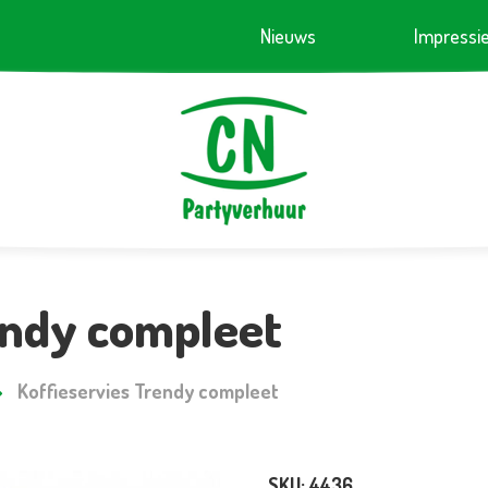
Nieuws
Impressi
endy compleet
Koffieservies Trendy compleet
SKU:
4436