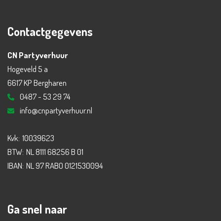
Contactgegevens
CN Partyverhuur
Hogeveld 5 a
6617 KP Bergharen
0487 - 53 29 74
info@cnpartyverhuur.nl
Kvk:
10039623
BTW:
NL 8111 68256 B 01
IBAN:
NL 97 RABO 0121530094
Ga snel naar