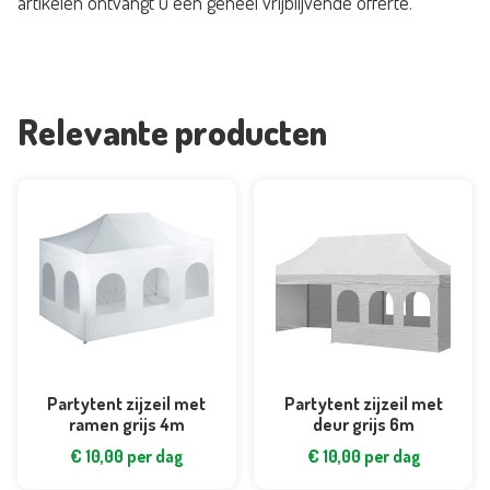
artikelen ontvangt u een geheel vrijblijvende offerte.
4m
aantal
Relevante producten
Partytent zijzeil met
Partytent zijzeil met
ramen grijs 4m
deur grijs 6m
€
10,00
per dag
€
10,00
per dag