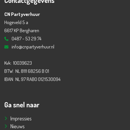
Contactgegevens
CN Partyverhuur
Hogeveld 5 a
6617 KP Bergharen
0487 - 53 29 74
info@cnpartyverhuur.nl
Kvk:
10039623
BTW:
NL 8111 68256 B 01
IBAN:
NL 97 RABO 0121530094
Ga snel naar
Impressies
Nieuws