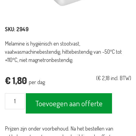
SKU:
2949
Melamine is hygiënisch en stootvast,
vaatwasmachinebestendig, hittebestendig van -50ºC tot
+110ºC, niet magnetronbestendig.
€
1,80
(
€
2,18
incl. BTW)
per dag
Schaal
Toevoegen aan offerte
Melamine
vierkant
hoog
Prijzen zijn onder voorbehoud. Na het bestellen van
270x270mm