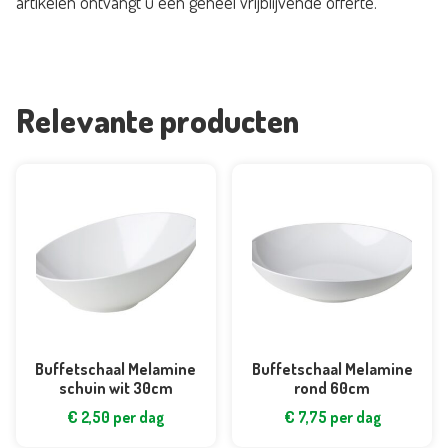
artikelen ontvangt u een geheel vrijblijvende offerte.
(g)
aantal
Relevante producten
Buffetschaal Melamine
Buffetschaal Melamine
schuin wit 30cm
rond 60cm
€
2,50
per dag
€
7,75
per dag