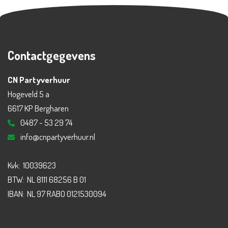
Contactgegevens
CN Partyverhuur
Hogeveld 5 a
6617 KP Bergharen
0487 - 53 29 74
info@cnpartyverhuur.nl
Kvk:
10039623
BTW:
NL 8111 68256 B 01
IBAN:
NL 97 RABO 0121530094