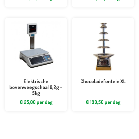
Elektrische
Chocoladefontein XL
bovenweegschaal 0,2g –
5kg
€
25,00
per dag
€
199,50
per dag